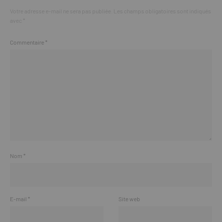
Votre adresse e-mail ne sera pas publiée.
Les champs obligatoires sont indiqués
avec
*
Commentaire
*
Nom
*
E-mail
*
Site web