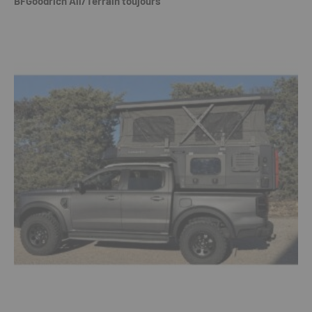
BFGoodrich All/Terrain toujours