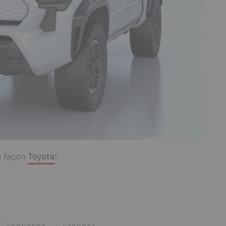
e façon
Toyota
!