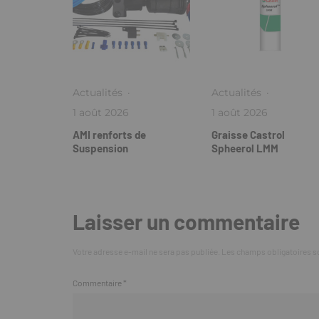
Actualités
·
Actualités
·
1 août 2026
1 août 2026
AMI renforts de
Graisse Castrol
Suspension
Spheerol LMM
Laisser un commentaire
Votre adresse e-mail ne sera pas publiée.
Les champs obligatoires s
Commentaire
*