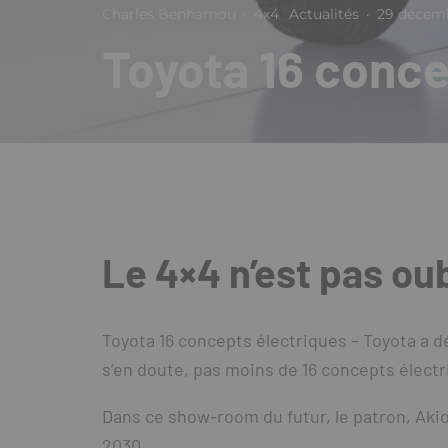
Charles Benhamou
·
4x4
Actualités
·
29 décemb
Toyota 16 conce
Le 4×4 n’est pas oub
Toyota 16 concepts électriques – Toyota a d
s’en doute, pas moins de 16 concepts élect
Dans ce show-room du futur, le patron, Aki
2030.