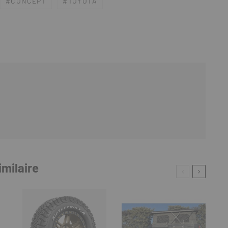
CONCEPT
TOYOTA
imilaire