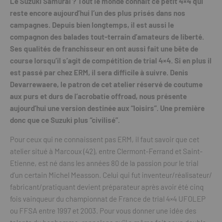
Le Suzuki Samurai ? Tout le monde connaît ce petit 4×4 qui
reste encore aujourd’hui l’un des plus prisés dans nos
campagnes. Depuis bien longtemps, il est aussi le
compagnon des balades tout-terrain d’amateurs de liberté.
Ses qualités de franchisseur en ont aussi fait une bête de
course lorsqu’il s’agit de compétition de trial 4×4. Si en plus il
est passé par chez ERM, il sera difficile à suivre. Denis
Devarrewaere, le patron de cet atelier réservé de coutume
aux purs et durs de l’acrobatie offroad, nous présente
aujourd’hui une version destinée aux “loisirs”. Une première
donc que ce Suzuki plus “civilisé”.
Pour ceux qui ne connaissent pas ERM, il faut savoir que cet
atelier situé à Marcoux (42), entre Clermont-Ferrand et Saint-
Etienne, est né dans les années 80 de la passion pour le trial
d’un certain Michel Measson. Celui qui fut inventeur/réalisateur/
fabricant/pratiquant devient préparateur après avoir été cinq
fois vainqueur du championnat de France de trial 4×4 UFOLEP
ou FFSA entre 1997 et 2003. Pour vous donner une idée des