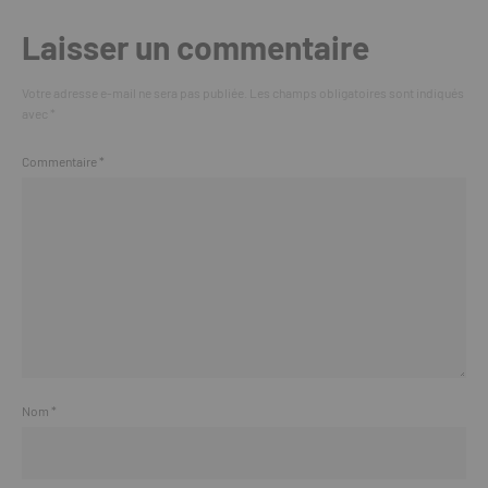
Laisser un commentaire
Votre adresse e-mail ne sera pas publiée.
Les champs obligatoires sont indiqués
avec
*
Commentaire
*
Nom
*