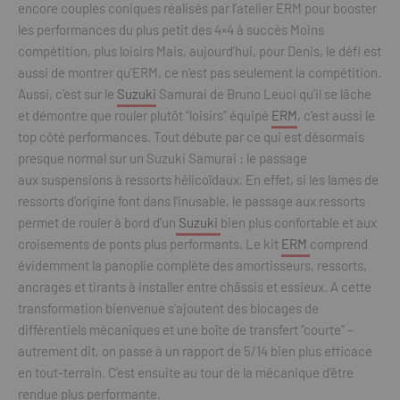
encore couples coniques réalisés par l’atelier ERM pour booster
les performances du plus petit des 4×4 à succès Moins
compétition, plus loisirs Mais, aujourd’hui, pour Denis, le défi est
aussi de montrer qu’ERM, ce n’est pas seulement la compétition.
Aussi, c’est sur le
Suzuki
Samurai de Bruno Leuci qu’il se lâche
et démontre que rouler plutôt “loisirs” équipé
ERM
, c’est aussi le
top côté performances. Tout débute par ce qui est désormais
presque normal sur un Suzuki Samurai : le passage
aux suspensions à ressorts hélicoïdaux. En effet, si les lames de
ressorts d’origine font dans l’inusable, le passage aux ressorts
permet de rouler à bord d’un
Suzuki
bien plus confortable et aux
croisements de ponts plus performants. Le kit
ERM
comprend
évidemment la panoplie complète des amortisseurs, ressorts,
ancrages et tirants à installer entre châssis et essieux. A cette
transformation bienvenue s’ajoutent des blocages de
différentiels mécaniques et une boîte de transfert “courte” –
autrement dit, on passe à un rapport de 5/14 bien plus efficace
en tout-terrain. C’est ensuite au tour de la mécanique d’être
rendue plus performante.