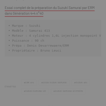
Essai complet de la préparation du Suzuki Samurai par ERM
dans Génération 4×4 n°40
• Marque : Suzuki

• Modèle : Samurai 413

• Moteur : 4 cylindres 1,6L injection monopoint Vita
• Puissance : 90 ch

• Prépa : Denis Devarrewaere/ERM

• Propriétaire : Bruno Leuci
ERM 4X4
ESSAI SUZUKI SAMURAI
SUZUKI 4X4
ÉTIQUETTES
SUZUKI SAMURAI 413
SUZUKI SAMURAI 413 PRÉPA