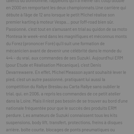
talents du bonhomme, rappelons qu’il a même fait coup double
en 2000 en remportant les deux championnats.Une carrière qui
débute à l’âge de 12 ans lorsque le petit Michel réalise son
premier karting à moteur Vespa… pour l’off-road bien sûr.
Passionné, c’est tout en s’amusant en trial au guidon de sa moto
Montesa le week-end dans les magnifiques et méconnus monts
du Forez (prononcer Foré) qu’il suit une formation de
mécanicien avant de devenir une célébrité dans le monde du
4×4 – du vrai, aux commandes de ses Suzuki. Aujourd’hui ERM
(pour Etude et Réalisation Mécanique), c’est Denis
Devarrewaere. En effet, Michel Measson ayant souhaité lever le
pied, c’est un autre passionné, pratiquant lui aussi la
compétition du Rallye Breslau au Carta Rallye sans oublier le
trial, qui, en 2006, a repris les commandes de ce petit atelier
dans la Loire. Mais il n’est pas besoin de se trouver au bord d’une
nationale fréquentée pour que le succès des produits ERM
perdure. Les amateurs de Suzuki connaissent tous les kits
suspensions, body lift, transfert, protections, freins à disques
arrière, boîte courte, blocages de ponts pneumatiques ou