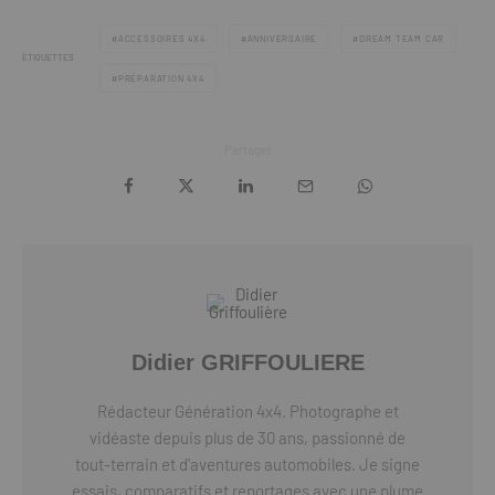
ACCESSOIRES 4X4
ANNIVERSAIRE
DREAM TEAM CAR
ÉTIQUETTES
PRÉPARATION 4X4
Partager
Didier GRIFFOULIERE
Rédacteur Génération 4x4. Photographe et
vidéaste depuis plus de 30 ans, passionné de
tout-terrain et d'aventures automobiles. Je signe
essais, comparatifs et reportages avec une plume