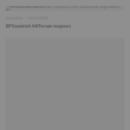
Actualités
·
1 août 2026
BFGoodrich All/Terrain toujours