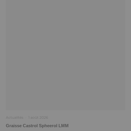
Actualités
·
1 août 2026
Graisse Castrol Spheerol LMM