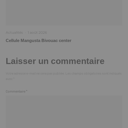
Actualités
·
1 août 2026
Cellule Mangusta Bivouac center
Laisser un commentaire
Votre adresse e-mail ne sera pas publiée.
Les champs obligatoires sont indiqués
avec
*
Commentaire
*