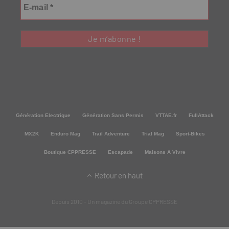
Génération Electrique
Génération Sans Permis
VTTAE.fr
FullAttack
MX2K
Enduro Mag
Trail Adventure
Trial Mag
Sport-Bikes
Boutique CPPRESSE
Escapade
Maisons A Vivre
Retour en haut
Depuis 2010 - Un magazine du
Groupe CPPRESSE