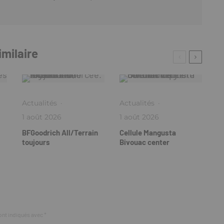
imilaire
Actualités
·
Actualités
·
1 août 2026
1 août 2026
BFGoodrich All/Terrain
Cellule Mangusta
toujours
Bivouac center
ont indiqués avec
*