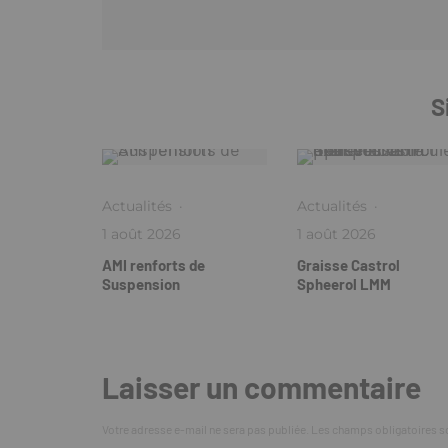
S
Actualités
·
Actualités
·
1 août 2026
1 août 2026
AMI renforts de
Graisse Castrol
Suspension
Spheerol LMM
Laisser un commentaire
Votre adresse e-mail ne sera pas publiée.
Les champs obligatoires s