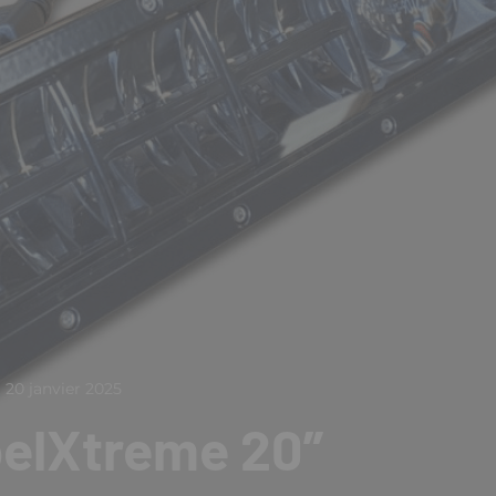
20 janvier 2025
belXtreme 20”