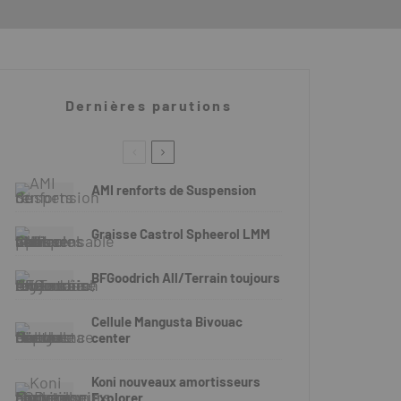
Dernières parutions
AMI renforts de Suspension
Graisse Castrol Spheerol LMM
BFGoodrich All/Terrain toujours
Cellule Mangusta Bivouac
center
Koni nouveaux amortisseurs
Explorer