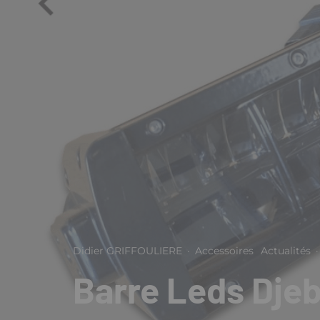
Didier GRIFFOULIERE
·
Accessoires
Actualités
·
Barre Leds Dje