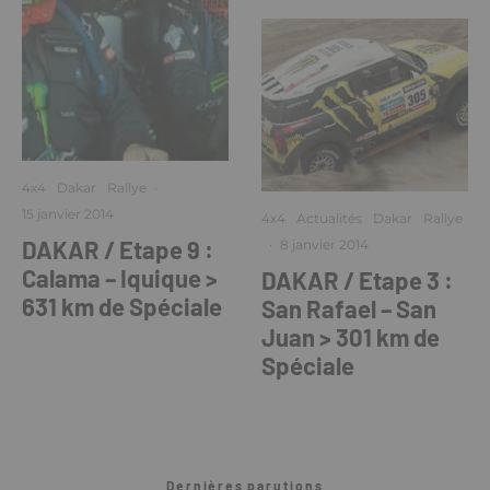
4x4
Dakar
Rallye
·
15 janvier 2014
4x4
Actualités
Dakar
Rallye
DAKAR / Etape 9 :
·
8 janvier 2014
Calama – Iquique >
DAKAR / Etape 3 :
631 km de Spéciale
San Rafael – San
Juan > 301 km de
Spéciale
Dernières parutions