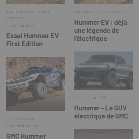
4x4
Actualités
Essais
Actualités
·
10 octobre 2022
Magazine
Hummer EV : déjà
·
23 mai 2024
une légende de
Essai Hummer EV
l’électrique
First Edition
4x4
·
12 avril 2021
Hummer – Le SUV
électrique de GMC
4x4
Actualités
·
8 novembre 2021
GMC Hummer