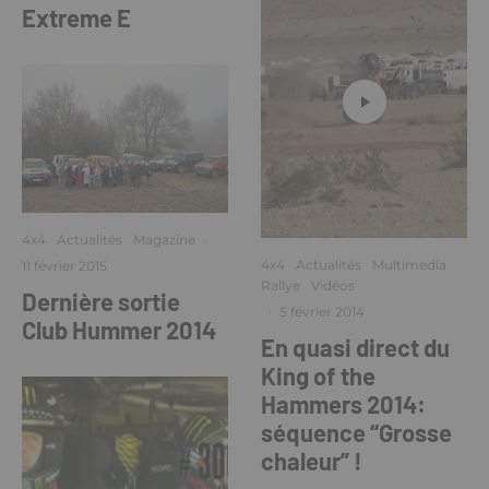
Extreme E
4x4
Actualités
Magazine
·
4x4
Actualités
Multimedia
11 février 2015
Rallye
Vidéos
Dernière sortie
·
5 février 2014
Club Hummer 2014
En quasi direct du
King of the
Hammers 2014:
séquence “Grosse
chaleur” !