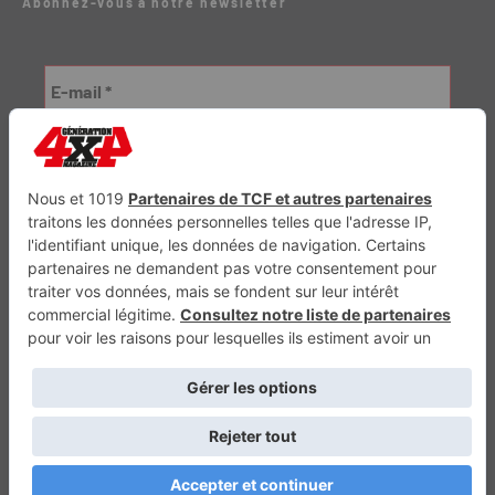
Abonnez-vous à notre newsletter
Génération Electrique
Génération Sans Permis
VTTAE.fr
FullAttack
MX2K
Enduro Mag
Trail Adventure
Trial Mag
Sport-Bikes
Boutique CPPRESSE
Escapade
Maisons A Vivre
Retour en haut