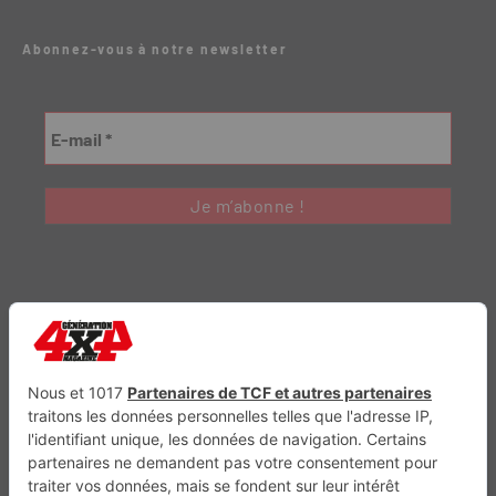
Abonnez-vous à notre newsletter
Génération Electrique
Génération Sans Permis
VTTAE.fr
FullAttack
MX2K
Enduro Mag
Trail Adventure
Trial Mag
Sport-Bikes
Boutique CPPRESSE
Escapade
Maisons A Vivre