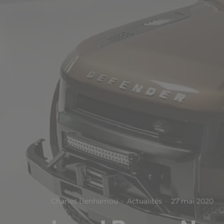
Charles Benhamou
·
Actualités
·
27 mai 2020