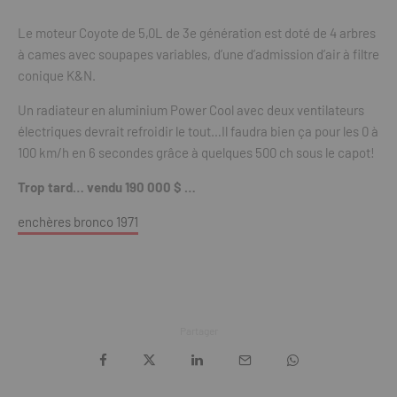
Le moteur Coyote de 5,0L de 3e génération est doté de 4 arbres
à cames avec soupapes variables, d’une d’admission d’air à filtre
conique K&N.
Un radiateur en aluminium Power Cool avec deux ventilateurs
électriques devrait refroidir le tout…Il faudra bien ça pour les 0 à
100 km/h en 6 secondes grâce à quelques 500 ch sous le capot!
Trop tard… vendu 190 000 $ …
enchères bronco 1971
Partager