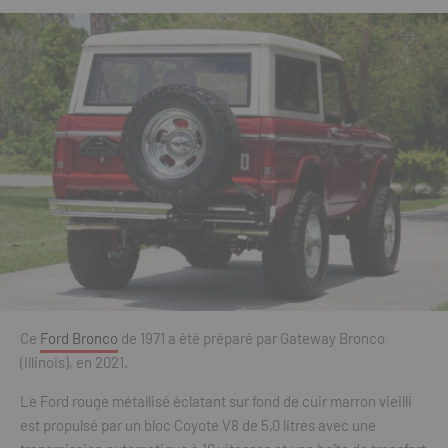
Ce
Ford Bronco
de 1971 a été préparé par Gateway Bronco
(Illinois), en 2021.
Le Ford rouge métallisé éclatant sur fond de cuir marron vieilli
est propulsé par un bloc Coyote V8 de 5,0 litres avec une