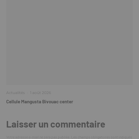
Actualités
·
1 août 2026
Cellule Mangusta Bivouac center
Laisser un commentaire
Votre adresse e-mail ne sera pas publiée.
Les champs obligatoires sont indiqués