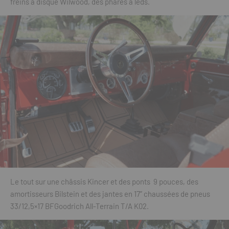
freins à disque Wilwood, des phares à leds.
Le tout sur une châssis Kincer et des ponts 9 pouces, des
amortisseurs Bilstein et des jantes en 17’’ chaussées de pneus
33/12,5×17 BFGoodrich All-Terrain T/A K02.