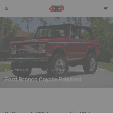
Didier GRIFFOULIERE
·
4x4
4x4 classic
Actualités
·
30 mai 2023
Ford Bronco Coyote Powered