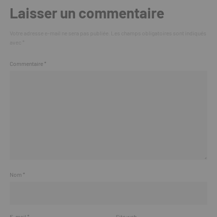
Laisser un commentaire
Votre adresse e-mail ne sera pas publiée.
Les champs obligatoires sont indiqués
avec
*
Commentaire
*
Nom
*
E-mail
*
Site web