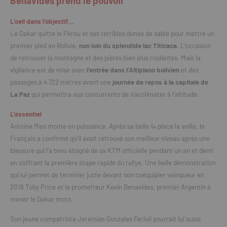
Benavides prend le pouvoir
L’oeil dans l’objectif…
Le Dakar quitte le Pérou et ses terribles dunes de sable pour mettre un
premier pied en Bolivie,
non loin du splendide lac Titicaca
. L’occasion
de retrouver la montagne et des pistes bien plus roulantes. Mais la
vigilance est de mise avec
l’entrée dans l’Altiplano bolivien
et des
passages à 4 722 mètres avant une
journée de repos à la capitale de
La Paz
qui permettra aux concurrents de s’acclimater à l’altitude.
L’essentiel
Antoine Meo monte en puissance. Après sa belle 4
place la veille, le
e
Français a confirmé qu’il avait retrouvé son meilleur niveau après une
blessure qui l’a tenu éloigné de sa KTM officielle pendant un an et demi
en s’offrant la première étape rapide du rallye. Une belle démonstration
qui lui permet de terminer juste devant son coéquipier vainqueur en
2016 Toby Price et le prometteur Kevin Benavides, premier Argentin à
mener le Dakar moto.
Son jeune compatriote Jeremias Gonzales Ferioli pourrait lui aussi