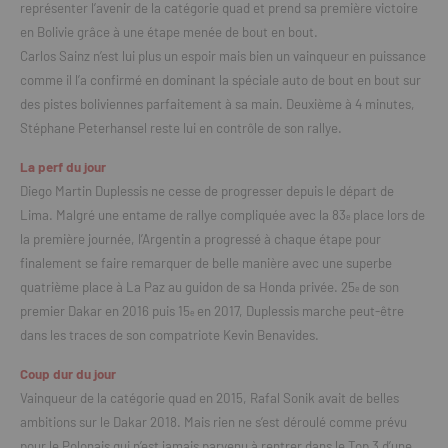
représenter l’avenir de la catégorie quad et prend sa première victoire
en Bolivie grâce à une étape menée de bout en bout.
Carlos Sainz n’est lui plus un espoir mais bien un vainqueur en puissance
comme il l’a confirmé en dominant la spéciale auto de bout en bout sur
des pistes boliviennes parfaitement à sa main. Deuxième à 4 minutes,
Stéphane Peterhansel reste lui en contrôle de son rallye.
La perf du jour
Diego Martin Duplessis ne cesse de progresser depuis le départ de
Lima. Malgré une entame de rallye compliquée avec la 83
place lors de
e
la première journée, l’Argentin a progressé à chaque étape pour
finalement se faire remarquer de belle manière avec une superbe
quatrième place à La Paz au guidon de sa Honda privée. 25
de son
e
premier Dakar en 2016 puis 15
en 2017, Duplessis marche peut-être
e
dans les traces de son compatriote Kevin Benavides.
Coup dur du jour
Vainqueur de la catégorie quad en 2015, Rafal Sonik avait de belles
ambitions sur le Dakar 2018. Mais rien ne s’est déroulé comme prévu
pour le Polonais qui n’est jamais parvenu à rentrer dans le Top 3 d’une