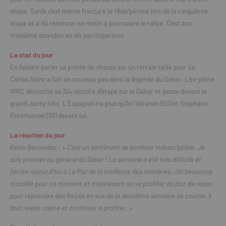
étape. Sonik s’est même fracturé le tibia/péroné lors de la cinquième
étape et a dû renoncer ce matin à poursuivre le rallye. C’est son
troisième abandon en dix participations.
La stat du jour
En faisant parler sa pointe de vitesse sur un terrain taillé pour lui,
Carlos Sainz a fait un nouveau pas dans la légende du Dakar. L’ex-pilote
WRC décroche sa 30
victoire d’étape sur le Dakar et passe devant le
e
grand Jacky Ickx. L’Espagnol n’a plus qu’Ari Vatanen (50) et Stéphane
Peterhansel (39) devant lui.
La réaction du jour
Kevin Benavides : «
C’est un sentiment de bonheur indescriptible. Je
suis premier au général du Dakar ! La semaine a été très difficile et
j’arrive aujourd’hui à La Paz de la meilleure des manières. J’ai beaucoup
travaillé pour ce moment et maintenant on va profiter du jour de repos
pour reprendre des forces en vue de la deuxième semaine de course. Il
faut rester calme et continuer à profiter.
»