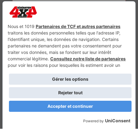
Génération Electrique
Génération Sans Permis
VTTAE.fr
FullAttack
MX2K
Enduro Mag
Trail Adventure
Trial Mag
Sport-Bikes
Boutique CPPRESSE
Escapade
Maisons A Vivre
Retour en haut
Depuis 2010 - Un magazine du
Groupe CPPRESSE