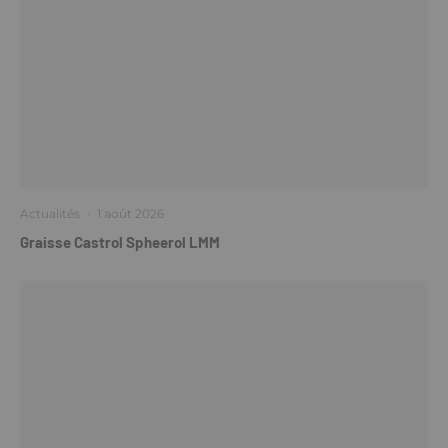
Actualités
·
1 août 2026
Graisse Castrol Spheerol LMM