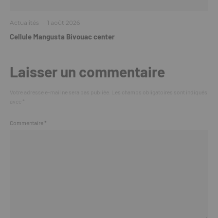
Actualités
·
1 août 2026
Cellule Mangusta Bivouac center
Laisser un commentaire
Votre adresse e-mail ne sera pas publiée.
Les champs obligatoires sont indiqués
avec
*
Commentaire
*