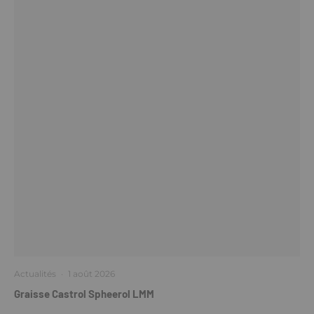
Actualités
·
1 août 2026
Graisse Castrol Spheerol LMM