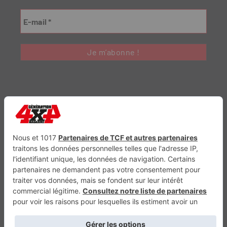
Génération Electrique
Génération Sans Permis
VTTAE.fr
FullAttack
MX2K
Enduro Mag
Trail Adventure
Trial Mag
Sport-Bikes
Boutique CPPRESSE
Escapade
Maisons A Vivre
Retour en haut
Depuis 2010 - Un magazine du
Groupe CPPRESSE