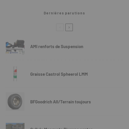
Dernières parutions
AMI renforts de Suspension
Graisse Castrol Spheerol LMM
BFGoodrich All/Terrain toujours